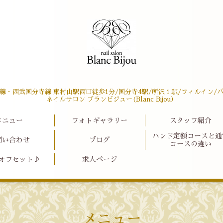
線・西武国分寺線 東村山駅西口徒歩1分/国分寺4駅/所沢１駅/フィルイン/
ネイルサロン ブランビジュー(Blanc Bijou）
メニュー
フォトギャラリー
スタッフ紹介
ハンド定額コースと通
問い合わせ
ブログ
コースの違い
オフセット♪
求人ページ
メニュー