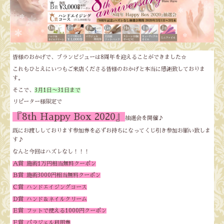
皆様のおかげで、ブランビジューは8周年を迎えることができました☆
これもひとえにいつもご来店くださる皆様のおかげと本当に感謝致しておりま
す。
そこで、
3月1日〜31日まで
リピーター様限定で
『8th Happy Box 2020』
抽選会を開催♪
既にお渡ししております参加券を必ずお持ちになってくじ引き参加お願い致しま
す♪
なんと今回はハズレなし！！！
Ａ賞 施術1万円相当無料クーポン
Ｂ賞 施術3000円相当無料クーポン
Ｃ賞 ハンドエイジングコース
Ｄ賞 ハンド＆ネイルクリーム
Ｅ賞 フットで使える1000円クーポン
Ｆ賞 パラジェル利用券