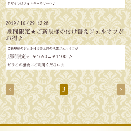
デザインはフォトギャラリーへ♪
2019
10
29 12:28
/
/
期間限定★ご新規様の付け替えジェルオフが
お得♪
ご新規様のジェル付け替え時の他店ジェルオフが
期間限定
¥1650→
¥1100 ♪
で
ぜひこの機会にご利用ください☆
3